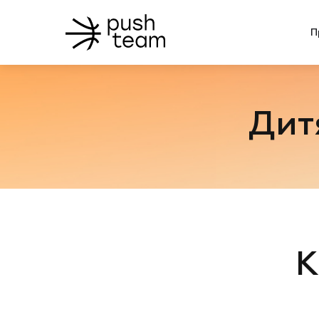
П
Дит
К