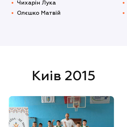
Чихарін Лука
Олєшко Матвій
Киів 2015