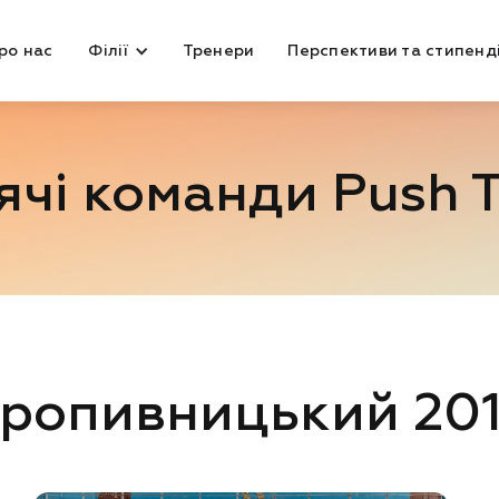
ро нас
Філії
Тренери
Перспективи та стипенді
ячі команди Push 
ропивницький 20