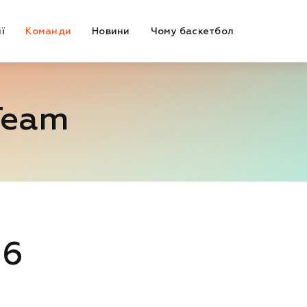
ї
Команди
Новини
Чому баскетбол
Team
16