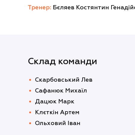
Тренер:
Бєляев Костянтин Генадій
Склад команди
Скарбовський Лев
Сафанюк Михаїл
Дацюк Марк
Клєткін Артем
Ольховий Іван