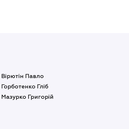
Вірютін Павло
Горботенко Гліб
Мазурко Григорій