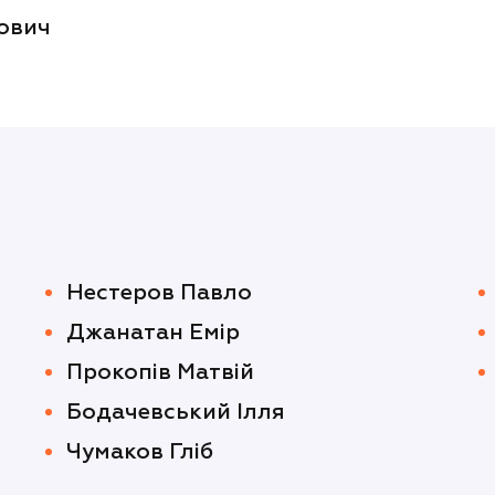
ович
Нестеров Павло
Джанатан Емір
Прокопів Матвій
Бодачевський Ілля
Чумаков Гліб