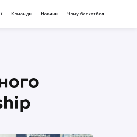
ї
Команди
Новини
Чому баскетбол
бного
ship