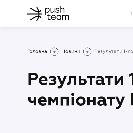
П
Головна
Новини
Результати 1-г
Результати 
чемпіонату 