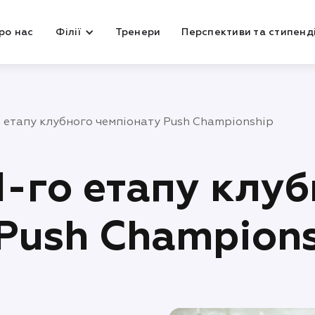
ро нас
Філії
Тренери
Перспективи та стипенді
о етапу клубного чемпіонату Push Championship
1-го етапу клу
Push Champion