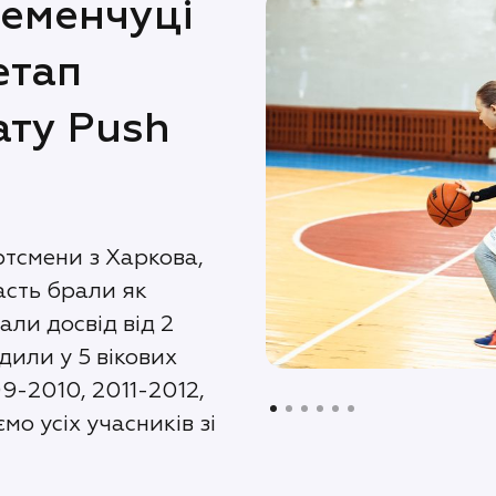
ременчуці
етап
ату Push
ртсмени з Харкова,
асть брали як
мали досвід від 2
дили у 5 вікових
9-2010, 2011-2012,
мо усіх учасників зі