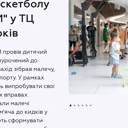
аскетболу
" у ТЦ
рків
M провів дитячий
риурочений до
ахід зібрав малечу,
порту. У рамках
ь випробувати свої
х вправах.
али малечі
м'яча до кидків у
ють сформувати