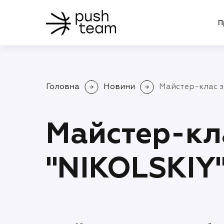
П
Головна
Новини
Майстер-клас з 
Майстер-кла
"NIKOLSKIY"