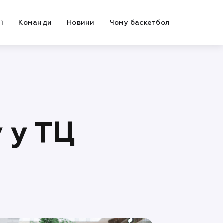
ї
Команди
Новини
Чому баскетбол
 у ТЦ