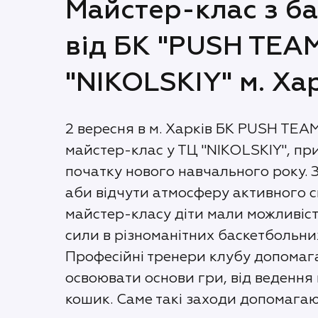
Майстер-клас з б
від БК "PUSH TEAM
"NIKOLSKIY" м. Ха
2 вересня в м. Харків БК PUSH TEA
майстер-клас у ТЦ "NIKOLSKIY", п
початку нового навчального року. З
аби відчути атмосферу активного с
майстер-класу діти мали можливіст
сили в різноманітних баскетбольни
Професійні тренери клубу допомаг
освоювати основи гри, від ведення 
кошик. Cаме такі заходи допомага